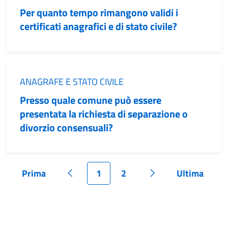
Per quanto tempo rimangono validi i
certificati anagrafici e di stato civile?
Categoria:
ANAGRAFE E STATO CIVILE
Presso quale comune può essere
presentata la richiesta di separazione o
divorzio consensuali?
Prima
1
2
Ultima
Pagina
Pagina precedente
Pagina
Pagina
Pagina successiva
Pagina