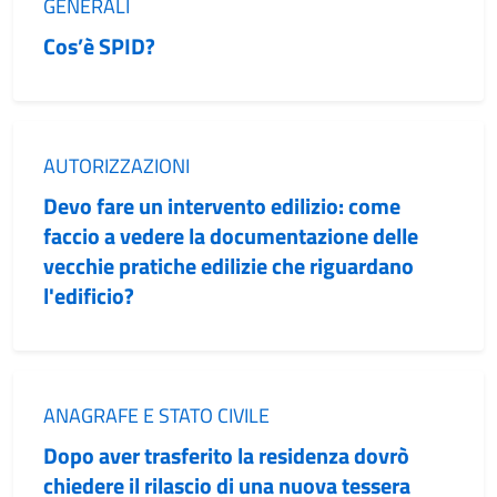
Categoria:
GENERALI
Cos’è SPID?
Categoria:
AUTORIZZAZIONI
Devo fare un intervento edilizio: come
faccio a vedere la documentazione delle
vecchie pratiche edilizie che riguardano
l'edificio?
Categoria:
ANAGRAFE E STATO CIVILE
Dopo aver trasferito la residenza dovrò
chiedere il rilascio di una nuova tessera