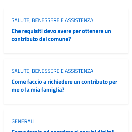
Categoria:
SALUTE, BENESSERE E ASSISTENZA
Che requisiti devo avere per ottenere un
contributo dal comune?
Categoria:
SALUTE, BENESSERE E ASSISTENZA
Come faccio a richiedere un contributo per
me o la mia famiglia?
Categoria:
GENERALI
Come faccio ad accedere ai servizi digitali