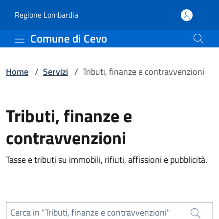
Servizi | Comune di Cevo
Vai al contenuto principale
(apre in un'altra scheda).
Regione Lombardia
Comune di Cevo
Home
/
Servizi
/
Tributi, finanze e contravvenzioni
Tributi, finanze e
contravvenzioni
Tasse e tributi su immobili, rifiuti, affissioni e pubblicità.
Cerca in "Tributi, finanze e contravvenzioni"