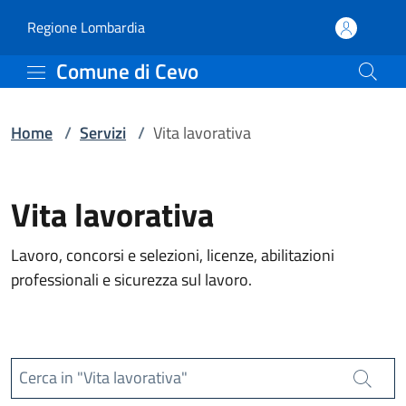
Servizi | Comune di Cevo
Vai al contenuto principale
(apre in un'altra scheda).
Regione Lombardia
Comune di Cevo
Home
/
Servizi
/
Vita lavorativa
Vita lavorativa
Lavoro, concorsi e selezioni, licenze, abilitazioni
professionali e sicurezza sul lavoro.
Cerca in "Vita lavorativa"
Cerca