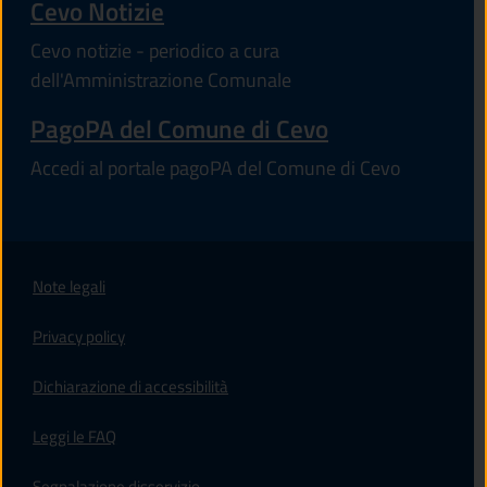
Cevo Notizie
Cevo notizie - periodico a cura
dell'Amministrazione Comunale
PagoPA del Comune di Cevo
Accedi al portale pagoPA del Comune di Cevo
Note legali
Privacy policy
(apre in un'altra scheda).
Dichiarazione di accessibilità
Leggi le FAQ
Segnalazione disservizio