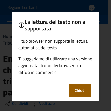
Entro quanti anni posso 
Vai al contenuto principale
(apre in un'altra scheda).
Regione Lombardia
Comune di Cevo
La lettura del testo non è
supportata
Home
/
Domande frequenti (FAQ)
/
Il tuo browser non supporta la lettura
Tributi, finanze e contravvenzioni
automatica del testo.
Entro quanti anni posso
Ti suggeriamo di utilizzare una versione
aggiornata di uno dei browser più
chiedere il rimborso dei
diffusi in commercio.
tributi non dovuti che ho
pagato?
Chiudi
Condividi
Vedi azioni