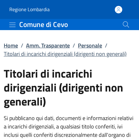
Titolari di incarichi dir
Vai al contenuto principale
(apre in un'altra scheda).
Regione Lombardia
Comune di Cevo
Home
/
Amm. Trasparente
/
Personale
/
Titolari di incarichi dirigenziali (dirigenti non generali)
Titolari di incarichi
dirigenziali (dirigenti non
generali)
Si pubblicano qui dati, documenti e informazioni relativi
a incarichi dirigenziali, a qualsiasi titolo conferiti, ivi
inclusi quelli conferiti discrezionalmente dall'organo di