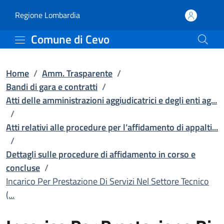
Incarico Per Prestazione 
Vai al contenuto principale
(apre in un'altra scheda).
Regione Lombardia
Comune di Cevo
Home
/
Amm. Trasparente
/
Bandi di gara e contratti
/
Atti delle amministrazioni aggiudicatrici e degli enti ag...
/
Atti relativi alle procedure per l’affidamento di appalti...
/
Dettagli sulle procedure di affidamento in corso e
concluse
/
Incarico Per Prestazione Di Servizi Nel Settore Tecnico
(...