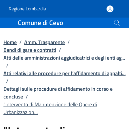
"Intervento di Manutenzio
Vai al contenuto principale
(apre in un'altra scheda).
Regione Lombardia
Comune di Cevo
Home
/
Amm. Trasparente
/
Bandi di gara e contratti
/
Atti delle amministrazioni aggiudicatrici e degli enti ag...
/
Atti relativi alle procedure per l’affidamento di appalti...
/
Dettagli sulle procedure di affidamento in corso e
concluse
/
"Intervento di Manutenzione delle Opere di
Urbanizzazion...