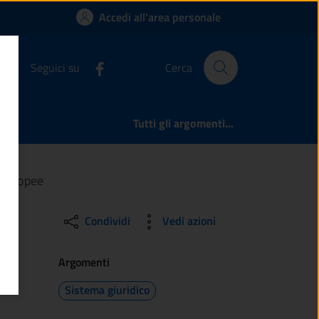
cittadini e cittadine
Accedi all'area personale
Seguici su
Cerca
Tutti gli argomenti...
e europee
Condividi
Vedi azioni
Argomenti
Sistema giuridico