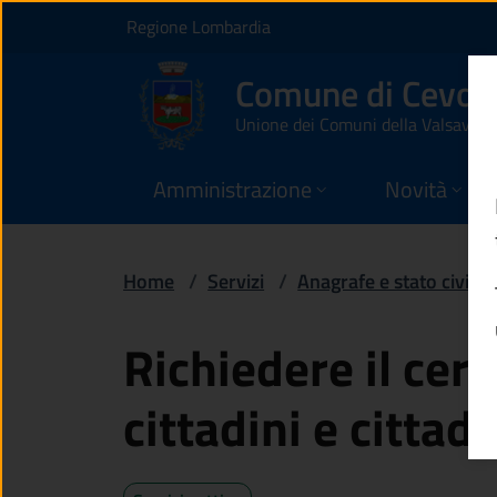
Richiedere il certif
Vai al contenuto principale
(apre in un'altra scheda).
Regione Lombardia
Comune di Cevo
Unione dei Comuni della Valsavior
Amministrazione
Novità
Home
/
Servizi
/
Anagrafe e stato civile
Richiedere il cert
cittadini e citta