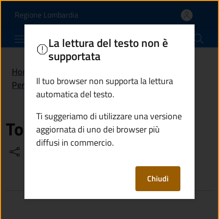
Tonsi Matteo | Comune d
Vai al contenuto principale
(apre in un'altra scheda).
Regione Lombardia
Comune di Cevo
La lettura del testo non è
supportata
Home
/
Amministrazione
/
Il tuo browser non supporta la lettura
Personale amministrativo
/
Tonsi Matteo
automatica del testo.
Ti suggeriamo di utilizzare una versione
Tonsi Matteo
aggiornata di uno dei browser più
diffusi in commercio.
Condividi
Vedi azioni
Chiudi