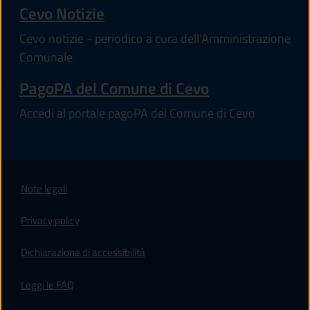
Cevo Notizie
Cevo notizie - periodico a cura dell'Amministrazione
Comunale
PagoPA del Comune di Cevo
Accedi al portale pagoPA del Comune di Cevo
Note legali
Privacy policy
(apre in un'altra scheda).
Dichiarazione di accessibilità
Leggi le FAQ