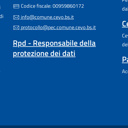
Codice fiscale: 00959860172
i
da
di
info@comune.cevo.bs.it
C
protocollo@pec.comune.cevo.bs.it
Ce
Rpd - Responsabile della
de
protezione dei dati
P
a
Ac