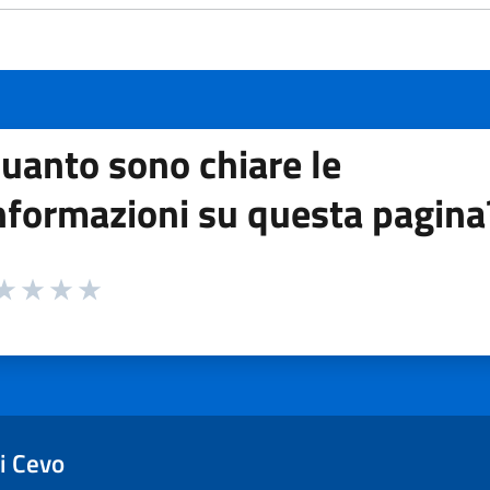
uanto sono chiare le
nformazioni su questa pagina
 da 1 a 5 stelle la pagina
ta 1 stelle su 5
aluta 2 stelle su 5
Valuta 3 stelle su 5
Valuta 4 stelle su 5
Valuta 5 stelle su 5
i Cevo