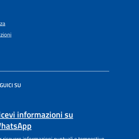
nza
nzioni
GUICI SU
a scheda).
icevi informazioni su
hatsApp
r ricevere informazioni puntuali e tempestive