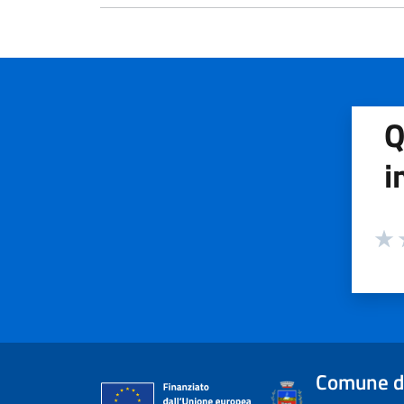
Q
i
Valuta
Valu
V
Comune d