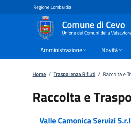
Raccolta e Trasporto
Vai al contenuto principale
(apre in un'altra scheda).
Regione Lombardia
Comune di Cevo
Unione dei Comuni della Valsavior
Amministrazione
Novità
Home
/
Trasparenza Rifiuti
/
Raccolta e Tr
Raccolta e Traspor
Valle Camonica Servizi S.r.l