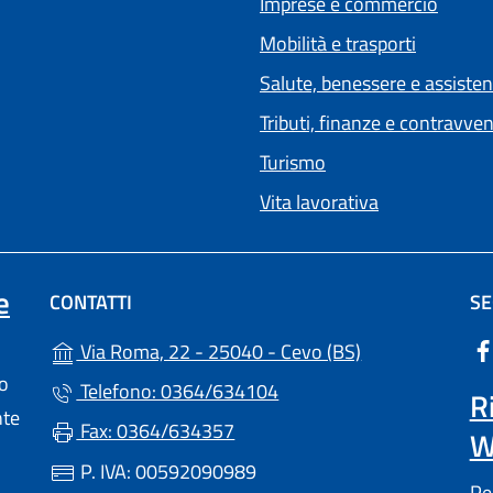
Imprese e commercio
Mobilità e trasporti
Salute, benessere e assiste
Tributi, finanze e contravve
Turismo
Vita lavorativa
e
CONTATTI
SE
(apre in un'altr
Via Roma, 22 - 25040 - Cevo (BS)
lo
Telefono: 0364/634104
R
nte
Fax: 0364/634357
W
P. IVA: 00592090989
Pe