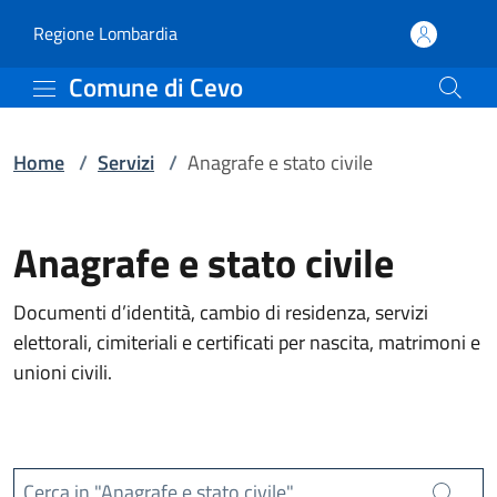
Servizi | Comune di Cevo
Vai al contenuto principale
(apre in un'altra scheda).
Regione Lombardia
Comune di Cevo
Home
/
Servizi
/
Anagrafe e stato civile
Anagrafe e stato civile
Documenti d’identità, cambio di residenza, servizi
elettorali, cimiteriali e certificati per nascita, matrimoni e
unioni civili.
Cerca in "Anagrafe e stato civile"