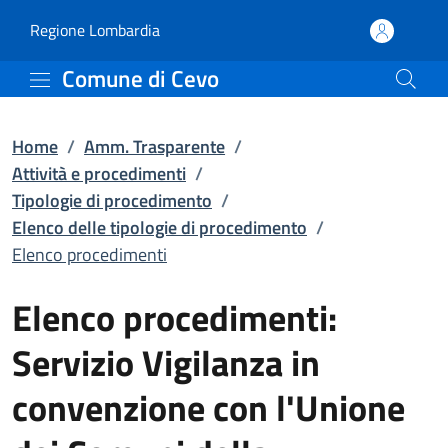
Elenco procedimenti | El
Vai al contenuto principale
(apre in un'altra scheda).
Regione Lombardia
Comune di Cevo
Home
/
Amm. Trasparente
/
Attività e procedimenti
/
Tipologie di procedimento
/
Elenco delle tipologie di procedimento
/
Elenco procedimenti
Elenco procedimenti:
Servizio Vigilanza in
convenzione con l'Unione