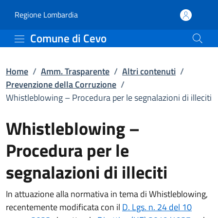
Whistleblowing – Procedu
Vai al contenuto principale
(apre in un'altra scheda).
Regione Lombardia
Comune di Cevo
Home
/
Amm. Trasparente
/
Altri contenuti
/
Prevenzione della Corruzione
/
Whistleblowing – Procedura per le segnalazioni di illeciti
Whistleblowing –
Procedura per le
segnalazioni di illeciti
In attuazione alla normativa in tema di Whistleblowing,
recentemente modificata con il
D. Lgs. n. 24 del 10