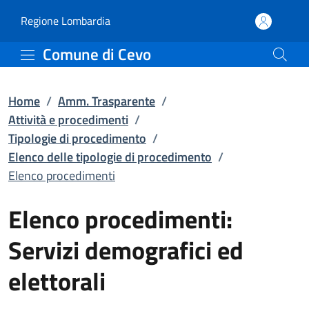
Elenco procedimenti | El
Vai al contenuto principale
(apre in un'altra scheda).
Regione Lombardia
Comune di Cevo
Home
/
Amm. Trasparente
/
Attività e procedimenti
/
Tipologie di procedimento
/
Elenco delle tipologie di procedimento
/
Elenco procedimenti
Elenco procedimenti:
Servizi demografici ed
elettorali