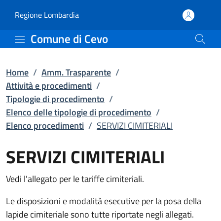
SERVIZI CIMITERIALI | El
Vai al contenuto principale
(apre in un'altra scheda).
Regione Lombardia
Comune di Cevo
Home
/
Amm. Trasparente
/
Attività e procedimenti
/
Tipologie di procedimento
/
Elenco delle tipologie di procedimento
/
Elenco procedimenti
/
SERVIZI CIMITERIALI
SERVIZI CIMITERIALI
Vedi l'allegato per le tariffe cimiteriali.
Le disposizioni e modalità esecutive per la posa della
lapide cimiteriale sono tutte riportate negli allegati.